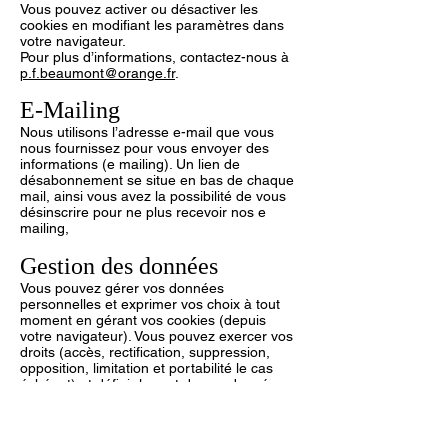
Vous pouvez activer ou désactiver les
cookies en modifiant les paramètres dans
votre navigateur.
Pour plus d’informations, contactez-nous à
p.f.beaumont@orange.fr
.
E-Mailing
Nous utilisons l’adresse e-mail que vous
nous fournissez pour vous envoyer des
informations (e mailing). Un lien de
désabonnement se situe en bas de chaque
mail, ainsi vous avez la possibilité de vous
désinscrire pour ne plus recevoir nos e
mailing,
Gestion des données
Vous pouvez gérer vos données
personnelles et exprimer vos choix à tout
moment en gérant vos cookies (depuis
votre navigateur). Vous pouvez exercer vos
droits (accès, rectification, suppression,
opposition, limitation et portabilité le cas
échéant) et définir le sort de vos données
personnelles « post mortem » en contactant
le Délégué à la Protection des Données la
Sarl Pompes Funèbres Beaumontoises à