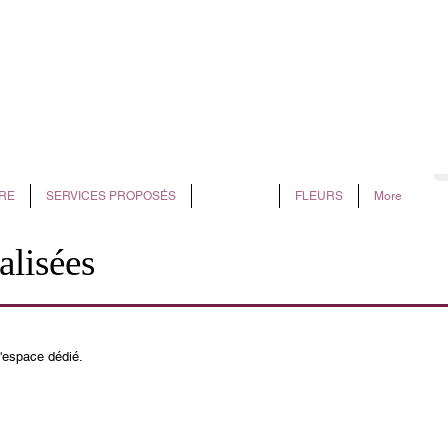
OMPES FUNEBRES BEAUM
RE
SERVICES PROPOSÉS
PLAQUES
FLEURS
More
alisées
l'espace dédié.